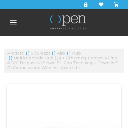
CERCA
Prodotti
Sicurezza
Ajax
Hub
Unità Centrale Hub (2g + Ethernet). Controlla Fino
A 100 Dispositivi Senza Fili Con Tecnologia “jeweller”
Di Connessione Wireless Avanzata