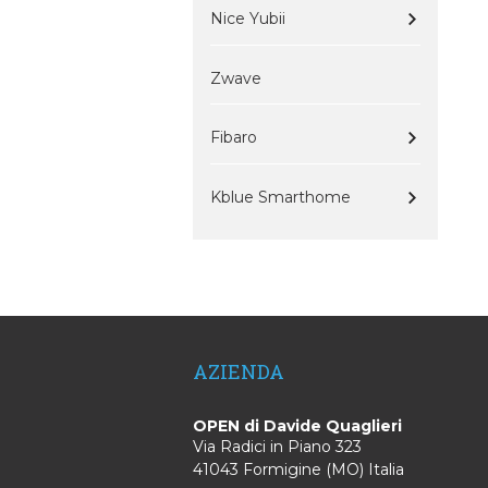
Nice Yubii
Zwave
Fibaro
Kblue Smarthome
AZIENDA
OPEN di Davide Quaglieri
Via Radici in Piano 323
41043 Formigine (MO) Italia