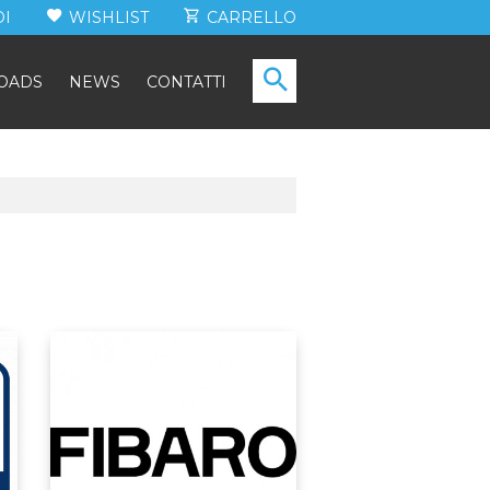
DI
WISHLIST
CARRELLO
CERCA
OADS
NEWS
CONTATTI