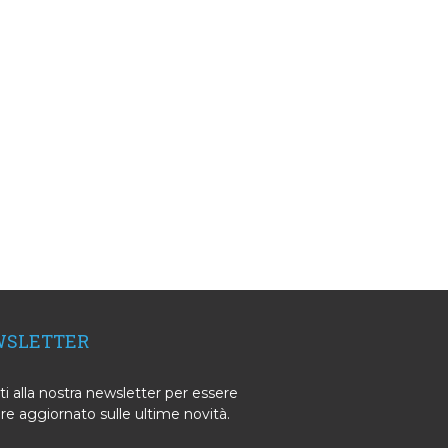
SLETTER
iti alla nostra newsletter per essere
e aggiornato sulle ultime novità.