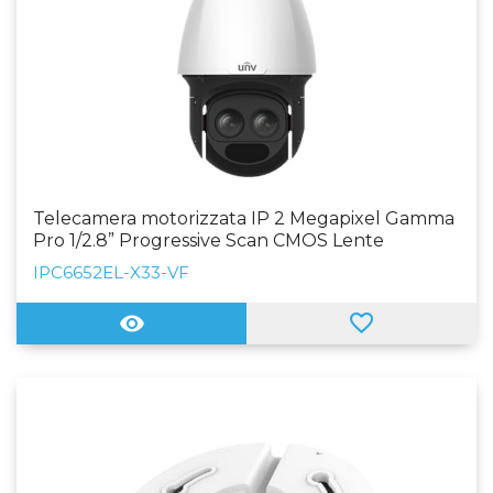
Telecamera motorizzata IP 2 Megapixel Gamma
Pro 1/2.8” Progressive Scan CMOS Lente
4.5~148.5mm (33X) | Laser IR 500 m WDR 120 dB
IPC6652EL-X33-VF
WEB, Software CMS, Smartphone e NVR