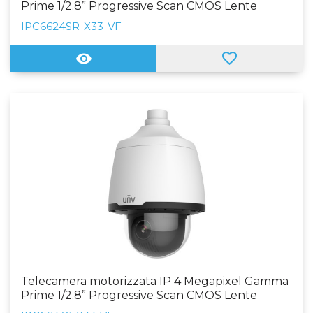
Prime 1/2.8” Progressive Scan CMOS Lente
4.5~148.5mm (33X) | IR 150 m WDR 120 dB WEB,
IPC6624SR-X33-VF
Software CMS, Smartphone e NVR
Telecamera motorizzata IP 4 Megapixel Gamma
Prime 1/2.8” Progressive Scan CMOS Lente
4.5~148.5mm (33X) WDR 120 dB WEB, Software