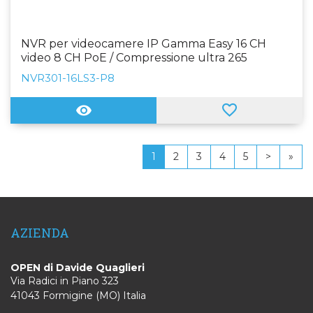
NVR per videocamere IP Gamma Easy 16 CH
video 8 CH PoE / Compressione ultra 265
Risoluzione massima 4K Supporta UMD
NVR301-16LS3-P8
Ammette 1 hard disk
1
2
3
4
5
>
»
AZIENDA
OPEN di Davide Quaglieri
Via Radici in Piano 323
41043 Formigine (MO) Italia