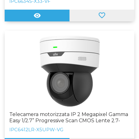
IPC6634S-X33-VF
CMS, Smartphone e NVR
Telecamera motorizzata IP 2 Megapixel Gamma
Easy 1/2.7” Progressive Scan CMOS Lente 2.7-
13.5mm (5X) AF IR LED Portata 30 m WEB,
IPC6412LR-X5UPW-VG
Software CMS, Smartphone e NVR