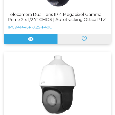
Telecamera Dual-lens IP 4 Megapixel Gamma
Prime 2 x 1/2.7" CMOS | Autotracking Ottica PTZ
4.8~120mm (25X) | Ottica Fissa 4mm Audio, PoE+,
IPC94144SR-X25-F40C
Micro SD. WEB, Software CMS, Smartphone e
NVR