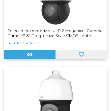
Telecamera motorizzata IP 2 Megapixel Gamma
Prime 1/2.8” Progressive Scan CMOS Lente
5~125mm (25X) Auto Iris IR LED Portata 100 m |
IPC6422SR-X25-VF-B
WDR WEB, Software CMS, Smartphone e NVR