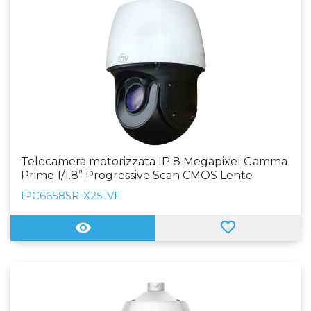
Telecamera motorizzata IP 8 Megapixel Gamma
Prime 1/1.8” Progressive Scan CMOS Lente
6~150mm (25X) | Laser IR 200 m WDR 120 dB
IPC6658SR-X25-VF
WEB, Software CMS, Smartphone e NVR