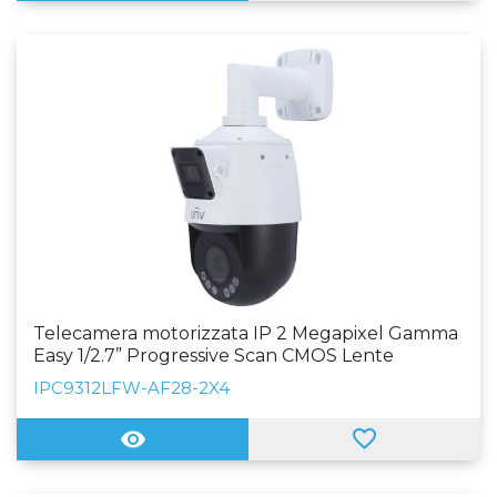
Telecamera motorizzata IP 2 Megapixel Gamma
Easy 1/2.7” Progressive Scan CMOS Lente
2.8~12mm (4X) | IR 50 m Audio, PoE+, Micro SD
IPC9312LFW-AF28-2X4
WEB, Software CMS, Smartphone e NVR