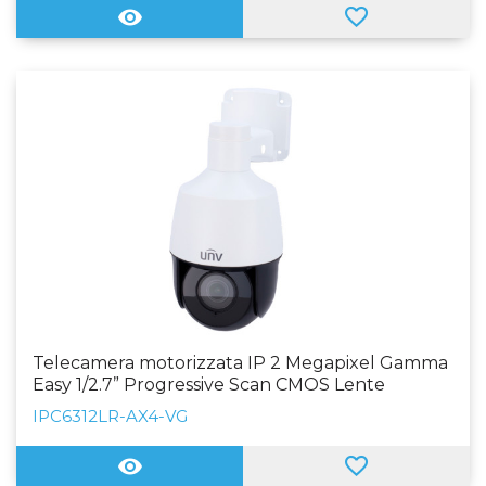
Telecamera motorizzata IP 2 Megapixel Gamma
Easy 1/2.7” Progressive Scan CMOS Lente
2.8~12mm (4X) | IR 50 m Audio, Micro SD WEB,
IPC6312LR-AX4-VG
Software CMS, Smartphone e NVR