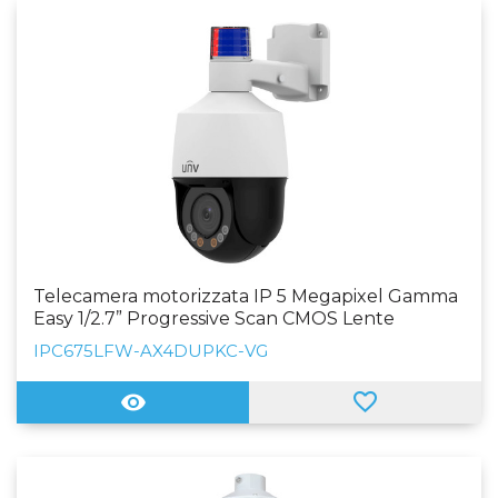
Telecamera motorizzata IP 5 Megapixel Gamma
Easy 1/2.7” Progressive Scan CMOS Lente
2.8~12mm (4X) AF | IR 50m Sirena e allarme
IPC675LFW-AX4DUPKC-VG
luminoso WEB, Software CMS, Smartphone e
NVR