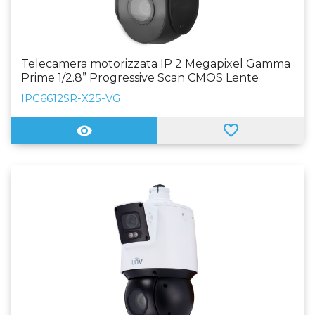
Telecamera motorizzata IP 2 Megapixel Gamma
Prime 1/2.8” Progressive Scan CMOS Lente
5~125mm (33X) Auto Iris IR LED Portata 150 m |
IPC6612SR-X25-VG
WDR Funzioni Intelligenti SIP