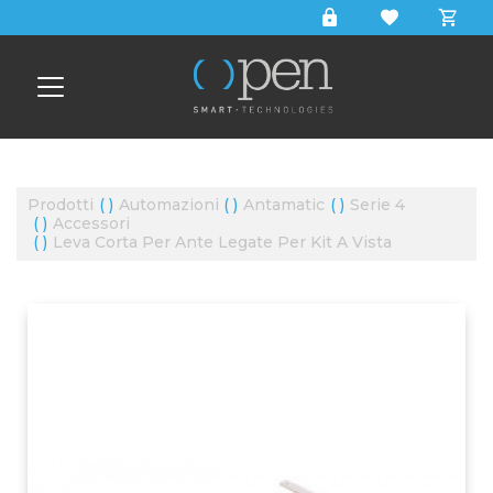
CERCA
Prodotti
Automazioni
Antamatic
Serie 4
Accessori
Leva Corta Per Ante Legate Per Kit A Vista